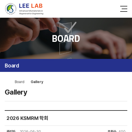
BOARD
Board
Board
Gallery
Gallery
2026 KSMRM 학회
관리자
2026-06-30
조회수
400